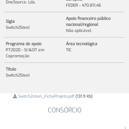
OneSource, Lda.
FEDER - 470.811,46
Apoio financeiro público
Sigla
nacional/regional
Switch2Steel
Não aplicável
Programa de apoio
Área tecnológica
PT2020 - SI I&DT em
TIC
Copromoção
Título
Switch2Steel
Switch2steel_FichaProjeto.pdf
(131.9 Kb)
CONSÓRCIO